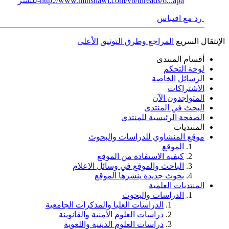
http://www.minshawi.com/vb/threads/6...apa-للنشر
رد مع اقتباس
الإنتقال السريع
المراجع وطرق التوثيق
الأعلى
أقسام المنتدى
لوحة التحكم
الرسائل الخاصة
الاشتراكات
المتواجدون الآن
البحث في المنتدى
الصفحة الرئيسية للمنتدى
المنتديات
موقع المنشاوي للدراسات والبحوث
الموقع
كيفية الاستفادة من الموقع
الباحث والموقع في وسائل الاعلام
بحوث جديدة ينشرها الموقع
المنتديات العلمية
الدراسات والبحوث
الدراسات العليا والمذكرات الجامعية
دراسات العلوم الأمنية والقانوينة
دراسات العلوم الدينية واللغوية