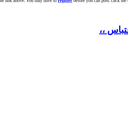
the link above. You may have to
register
before you can post: click the 
تباس ،،