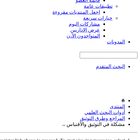
قائمة العضو
تطبيقات عامة
اجعل المنتديات مقروءة
خيارات سريعة
مشاركات اليوم
عرض الإداريين
المتواجدون الآ،ن
المدونات
البحث المتقدم
المنتدى
أدوات البحث العلمي
المراجع وطرق التوثيق
مشكلة في التوثيق والأقتباس ،،