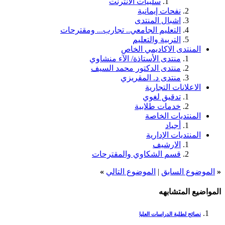
سلبيات الانترنت
نفحات إيمانية
اشبال المنتدى
التعليم الجامعي.. تجارب... ومقترحات
التربية والتعليم
المنتدى الاكاديمي الخاص
منتدى الأستاذة/ الآء منشاوي
منتدى الدكتور محمد السيف
منتدى د. المقريزي
الاعلانات التجارية
تدقيق لغوي
خدمات طلابية
المنتديات الخاصة
أجياد
المنتديات الإدارية
الارشيف
قسم الشكاوي والمقترحات
«
الموضوع السابق
|
الموضوع التالي
»
المواضيع المتشابهه
نصائح لطلبة الدراسات العليا