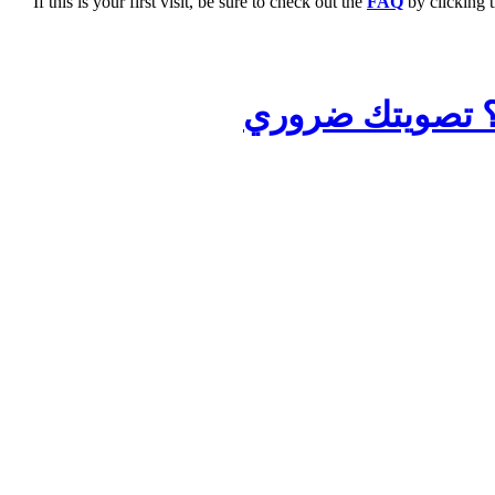
If this is your first visit, be sure to check out the
FAQ
by clicking 
ط؟ تصويتك ضروري