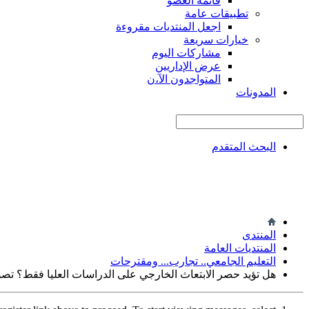
قائمة العضو
تطبيقات عامة
اجعل المنتديات مقروءة
خيارات سريعة
مشاركات اليوم
عرض الإداريين
المتواجدون الآ،ن
المدونات
البحث المتقدم
المنتدى
المنتديات العامة
التعليم الجامعي.. تجارب... ومقترحات
هل تؤيد حصر الابتعاث الخارجي على الدراسات العليا فقط؟ ت