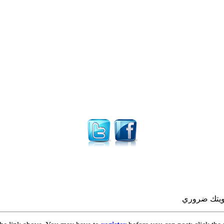
صويتك ضروري