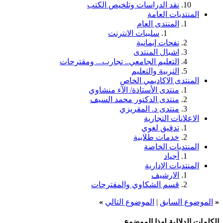
نقد الدراسات وتلخيص الكتب
المنتديات العامة
المنتدى العام
سلبيات الانترنت
نفحات إيمانية
اشبال المنتدى
التعليم الجامعي.. تجارب... ومقترحات
التربية والتعليم
المنتدى الاكاديمي الخاص
منتدى الأستاذة/ الآء منشاوي
منتدى الدكتور محمد السيف
منتدى د. المقريزي
الاعلانات التجارية
تدقيق لغوي
خدمات طلابية
المنتديات الخاصة
أجياد
المنتديات الإدارية
الارشيف
قسم الشكاوي والمقترحات
«
الموضوع السابق
|
الموضوع التالي
»
الكلمات الدلالية لهذا الموضوع