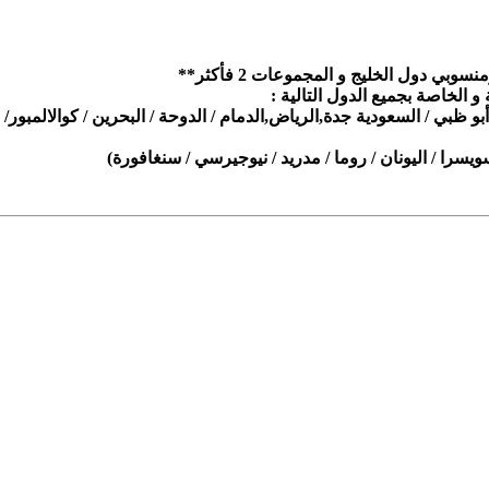
بي دول الخليج و المجموعات 2 فأكثر
**
 و الخاصة بجميع الدول التالية
:
 أبو ظبي / السعودية جدة,الرياض,الدمام
/
الدوحة / البحرين
/
كوالالمبور/
/ سويسرا / اليونان / روما / مدريد / نيوجيرسي / سنغافورة)