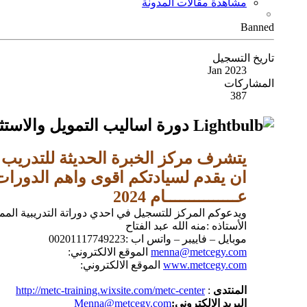
مشاهدة مقالات المدونة
Banned
تاريخ التسجيل
Jan 2023
المشاركات
387
دورة اساليب التمويل والاستث
يتشرف مركز الخبرة الحديثة للتدريب 
ان يقدم لسيادتكم اقوى واهم الدورات
عـــــــــــــــام 2024
ويدعوكم المركز للتسجيل في احدي دوراتة التدريبية المم
الأستاذه :منه الله عبد الفتاح
موبايل – فاييبر – واتس اب :00201117749223
menna@metcegy.com
الموقع الالكتروني:
www.metcegy.com
الموقع الالكتروني:
المنتدى
:
http://metc-training.wixsite.com/metc-center
البريد الالكترونى
:
Menna@metcegy.com