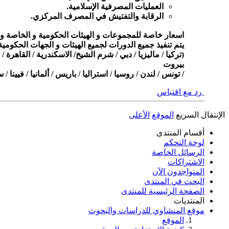
العمليات المصرفية الإسلامية.
الرقابة والتفتيش في المصرف المركزي.
اسعار خاصة للمجموعات و الهيئات الحكومية و الخاصة ومنسو
يتم تنفيذ جميع الدورات لجميع الهيئات و الجهات الحكومية
(تركيا / ماليزيا / دبي / شرم الشيخ/ الاسكندرية
/
القاهرة /
بيروت
/
تونس / لندن / روسيا / استراليا / باريس / ألمانيا / فيينا 
رد مع اقتباس
الإنتقال السريع
الموقع
الأعلى
أقسام المنتدى
لوحة التحكم
الرسائل الخاصة
الاشتراكات
المتواجدون الآن
البحث في المنتدى
الصفحة الرئيسية للمنتدى
المنتديات
موقع المنشاوي للدراسات والبحوث
الموقع