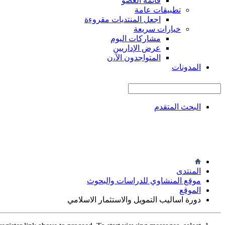
قائمة العضو
تطبيقات عامة
اجعل المنتديات مقروءة
خيارات سريعة
مشاركات اليوم
عرض الإداريين
المتواجدون الآ،ن
المدونات
البحث المتقدم
المنتدى
موقع المنشاوي للدراسات والبحوث
الموقع
دورة اساليب التمويل والاستثمار الاسلامي