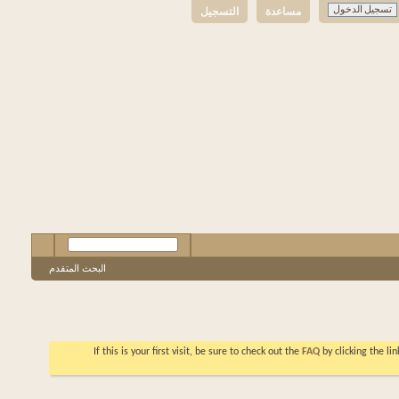
مساعدة
التسجيل
البحث المتقدم
If this is your first visit, be sure to check out the
FAQ
by clicking the l