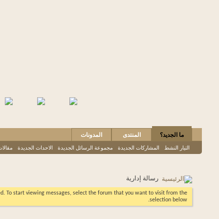
ما الجديد؟
المنتدى
المدونات
التيار النشط
المشاركات الجديدة
مجموعة الرسائل الجديدة
الاحداث الجديدة
مقالات
رسالة إدارية
eed. To start viewing messages, select the forum that you want to visit from the
selection below.