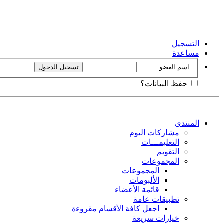
التسجيل
مساعدة
حفظ البيانات؟
المنتدى
مشاركات اليوم
التعليمـــات
التقويم
المجموعات
المجموعات
الألبومات
قائمة الأعضاء
تطبيقات عامة
اجعل كافة الأقسام مقروءة
خيارات سريعة