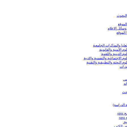
لبحوث
لموقع
سائل الاعلام
الموقع
ليا والمذكرات الجامعية
م الأمنية والقانوينة
م الدينية واللغوية
م الاجتماعية والنفسية والادبية
م البحتة والتطبيقية والتقنية
ورات
مي
ه
حث
 الدراسة)
sp
s
يق
ص الكتب