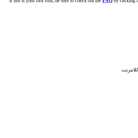
If this is your first visit, be sure to check out the
FAQ
by clicking 
لانترنت