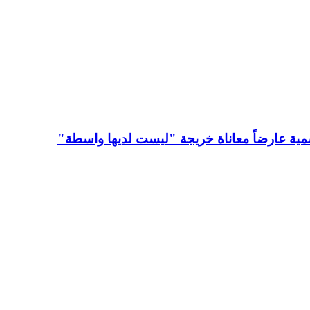
ية عارضاً معاناة خريجة "ليست لديها واسطة"