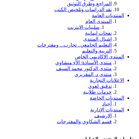
المراجع وطرق التوثيق
نقد الدراسات وتلخيص الكتب
المنتديات العامة
المنتدى العام
سلبيات الانترنت
نفحات إيمانية
اشبال المنتدى
التعليم الجامعي.. تجارب... ومقترحات
التربية والتعليم
المنتدى الاكاديمي الخاص
منتدى الأستاذة/ الآء منشاوي
منتدى الدكتور محمد السيف
منتدى د. المقريزي
الاعلانات التجارية
تدقيق لغوي
خدمات طلابية
المنتديات الخاصة
أجياد
المنتديات الإدارية
الارشيف
قسم الشكاوي والمقترحات