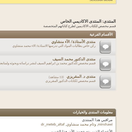
selection below.
المنتدى:
المنتدى الاكاديمي الخاص
قسم مخصص للكتاب الاكاديمين لطرح كتاباتهم المتخصصة
الأقسام الفرعية
منتدى الأستاذة/ الآء منشاوي
ركن خاص بطالبات المواد التي تدرسها الاستاذة/ الاء محمد منشاوي
منتدى الدكتور محمد السيف
قسم مخصص للدكتور محمد بن ابراهيم السيف لنشر دراساته وبحوثه ولمتابعة 
منتدى د. المقريزي
(13 مشاهد)
قسم مخصص لكتابات الدكتور المقريزي
معلومات المنتدى والخيارات
مراقبي هذا المنتدى
minshawi
,
وئام محمد منشاوي
,
dr_meteb_altaf
الأعضاء الذين يتصفحون الآن هذا القسم