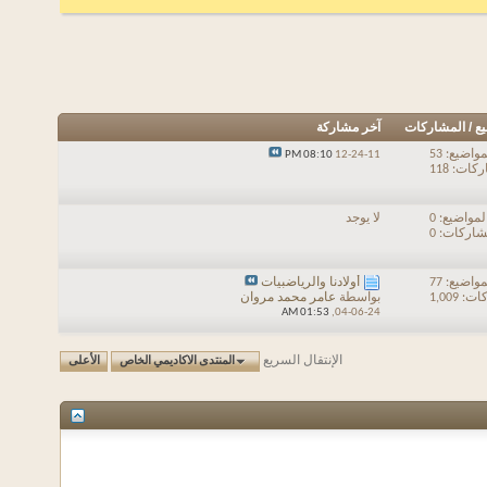
يع / المشاركات
آخر مشاركة
مواضيع: 53
08:10 PM
12-24-11
ات: 118
لمواضيع: 0
لا يوجد
شاركات: 0
مواضيع: 77
أولادنا والرياضبيات
 1,009
بواسطة
عامر محمد مروان
01:53 AM
04-06-24,
الإنتقال السريع
المنتدى الاكاديمي الخاص
الأعلى