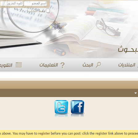
حفظ البيانات؟
ink above. You may have to
register
before you can post: click the register link above to proc