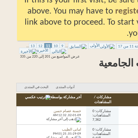
If this is your first visit, be 
above. You may have to
reg
link above to proceed. To st
الأولى
...
13
12
11
10
9
...
الأخيرة
عرض المواضيع من 201 إلى 220 من 335
جامعية
أدوات المنتدى
البحث في المنتدى
مشاركات
/
آخر مشاركة بواسطة
المشاهدات
مشاركات: 0
حسنة عصام حسن
المشاهدات:
02-01-09,
12:32 AM
7,362
مشاركات: 0
امانى الطيب
المشاهدات:
01-29-09,
01:25 PM