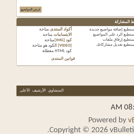
شاركة
ع
إضافة مواضيع جديدة
أكواد المنتدى
متاحة
ع
الرد على المواضيع
الابتسامات
متاحة
ع
إرفاق ملفات
كود [IMG]
متاحة
ع
تعديل مشاركاتك
[VIDEO]
الكود هو
متاحة
كود HTML
معطلة
قوانين المنتدى
المنشاوي
الأرشيف
الأعلى
Powered b
Copyright © 2026 vBullet