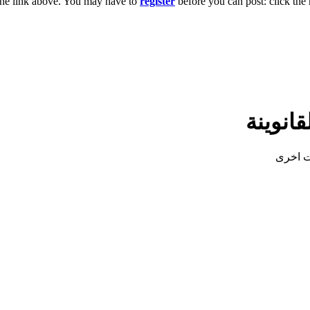
the link above. You may have to
register
before you can post: click the 
قانوينة
ات اخرى