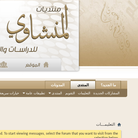
ما الجديد؟
المنتدى
المدونات
المشاركات الجديدة
التعليمات
التقويم
المنتدى
تطبيقات عامة
خيارات سريعة
التعليمـــات
eed. To start viewing messages, select the forum that you want to visit from the