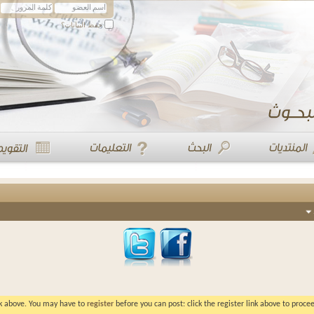
حفظ البيانات؟
ink above. You may have to
register
before you can post: click the register link above to proc