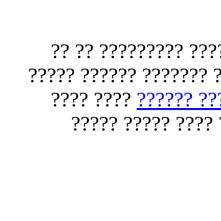
????? ???? ???????
??? ??? ???? ????? ??
???? ????
???? ????
?????? ????? ???