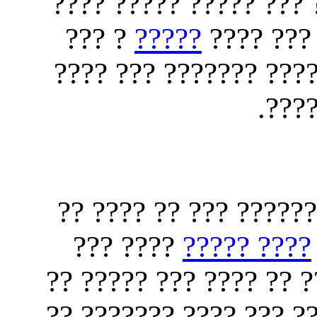
?? ????? ???? ? ?????
? ???
?????
???? ???
????? ?????? ?????? 
????
?? ?????? ?????? ???
???? ???
???? ?????
????? ??????? ???????
??? ??? ??? ???????? 