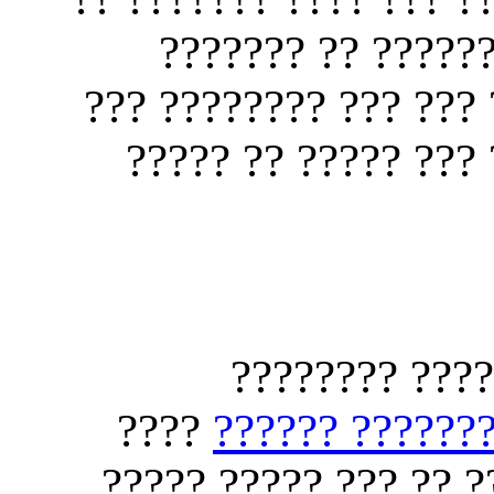
?????? ???? ????
??????? ?????? ?????
???? ?????? ??????
??? ?? ?????
????
??????? ?????
????? ?? ???? ????? 