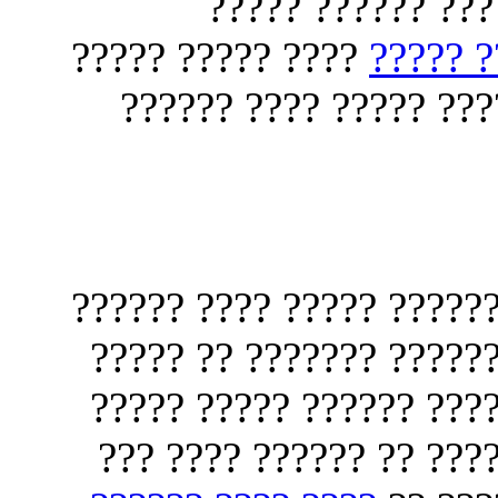
???????? ???????
???? ????? ?????
???? ?
?????? ????? ????? ??
??? ????? ?????? ????? 
???????? ?? ??????? ??
??????? ???? ??? ???? 
??? ?????? ??? ????? ?