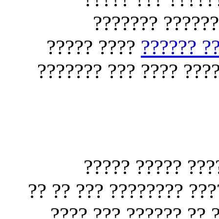
?????? ?? ?? ?
???? ?????
???? ???
???? ??????? ????? ?
???? ????? ???
??????? ??? ?????????
??? ????? ?? ??????