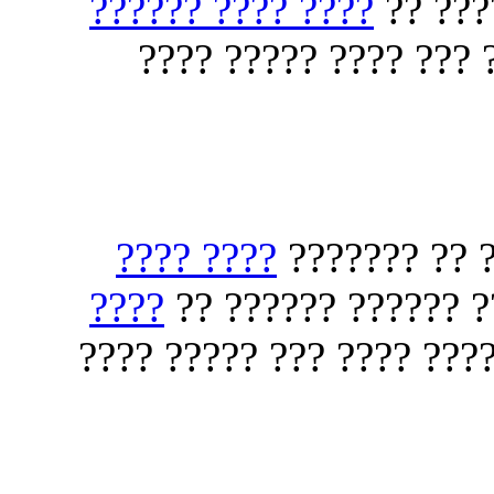
???? ???? ??????
????? 
?????? ????? ??????
???? ????
??? ?? ???? 
????
??? ?????? ??? ??
????? ?? ???? ??????? ?