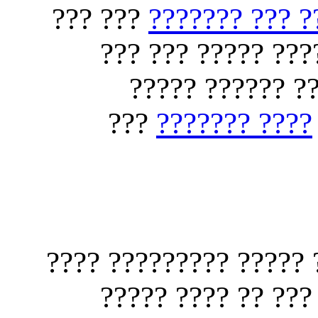
??? ???
???? ??? ??? 
?? ????? ????? ??
????????? ????
???
???? ???????
?? ???? ????? ??????
???? ????????? ??