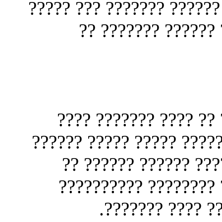
?????? ???????? ?????? ?
??? ????? ?????? 
??? ?? ???? ??????? 
???? ?? ???? ???? ?????
???????? ???????? ??
???? ??????? ???? ??
????? ??? ?? ??