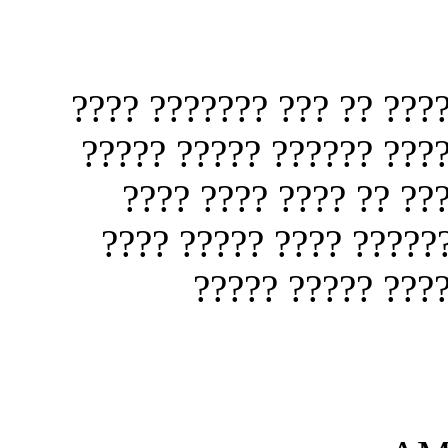
??? ?????? ?? ??? ?????
???? ????? ???? ?? ???
?? ??? ????? ?????? 
?????? ???????? ?????
?????? ?? ?????