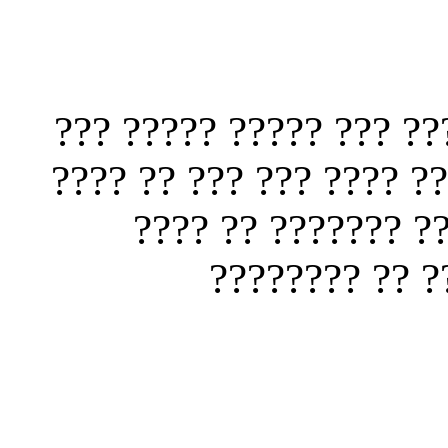
???? ???? ??? ????? ?
???? ???? ?? ?????? ??
????? ?? ??????? 
????? ? ?????