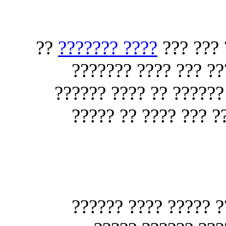
??
???? ???????
??? ???
??????? ??????? ?? 
???????? ??????? ????
?????? ???????? ???
???? ????? ???? ??