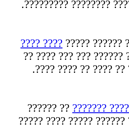
?????? ?? ?????? ??????
???? ????
???? ?????? ?
?????? ?????? ?????? ?
?????? ?? ?????? ????
?? ??????
???? ???? ??
???? ?????? ??????? ???