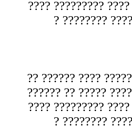
?????? ???? ???????
????? ??????? 
?? ???? ??????? ????
??? ????? ???? ???? 
?????? ???? ???????
????? ??????? 