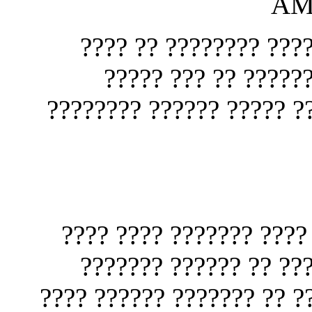
?? ???? ??????? ????
????? ?????? ?? ??
???????? ????? ??????? 
??? ?? ???? ??????? ??
????? ?? ??? ???????
????????? ??? ????? ????