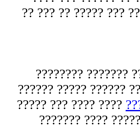
????? ??? ??? ???? ??
?? ??????? ??????
???? ????? ???????? ?
???? ???? ??? ?????
??
???? ??????? ????