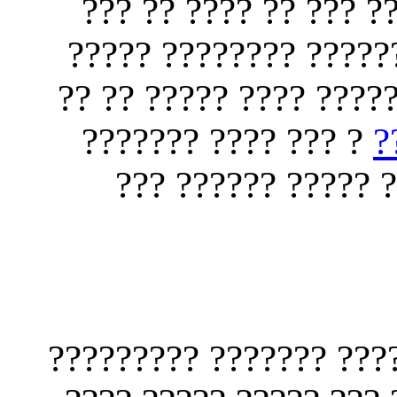
???? ????????? ?????
?? ??? ????? ???? ??
????? ?????? ???? ???
? ??? ???? ???????
?
?? ??? ?????? ????
?? ?? ??? ????? ?????