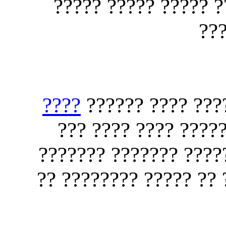
????? ??????? ????
??
????
???? ????? ????
????? ???? ???????
??????? ???? ??? ???
??? ??? ???? ??? ????