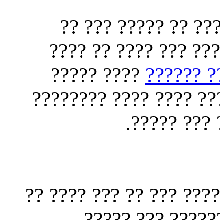
?????? ?????? ?? ?
???? ??? ????? ?? ?
???? ?????
???? ???
?????? ????? ??? ?? ?
?? ???? ??
?? ??? ???? ??? ?? ???
???????? ?? ???