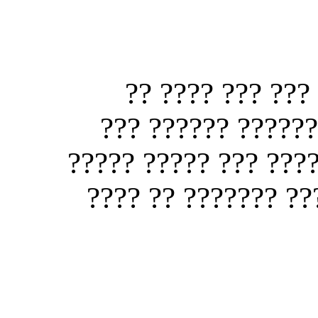
?? ?? ???? ??? 
??????? ?? ??? ??
?????? ?????? ???? 
???? ?? ???? ??? ?