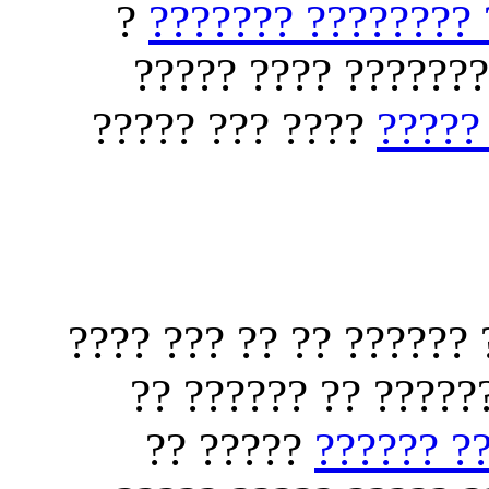
?
???? ????? ??????
????? ??? ?? ???? 
???? ??? ?????
?????
?? ???? ?????? ?? ?? 
?? ??? ?? ??? ??? 
????? ??
???? ???