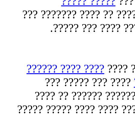
????? ?????
???
?????????? ????????? ??
??? ????? ???? ??
???? ???? ??????
??????
???? ??? ????? ???
?????? ??????? ??? ?
??????? ????????? ???? ?