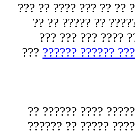
??? ???? ?? ?? ?? ??? 
?? ????? ?? ??? ?? 
??? ??? ????? ????
???
???? ?????? ????
?? ???? ??????? ????
??? ????? ???? ???? 