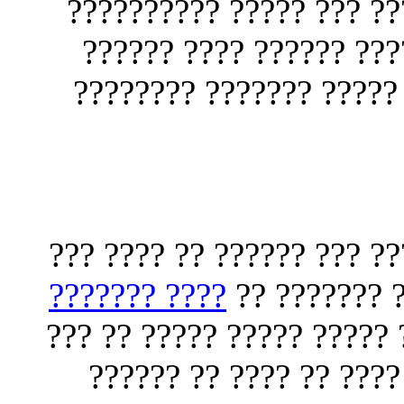
??????? ???? ???? ?????
??? ???? ??????? ?????
?? ????? ???? ???? ???
???? ?????? ??? ?????? ?
???? ???????
?? ???? ????
???? ?? ?? ??? ?????? ???
????????? ????? ???? 