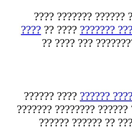
??? ??? ????? ????? 
????
???? ??
???? ?????
?????? ???????? ??
???? ??????
???? ?????
??????? ??????? ?? ???? 
???? ???? ?????? ??