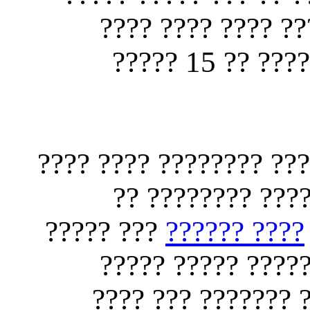
??????? ??????? 
????? ?? 
????? ?? ???? ???????
???? ????? ????
??? ?????
???? ??????
???? ??????? ???
????? ????? ?????