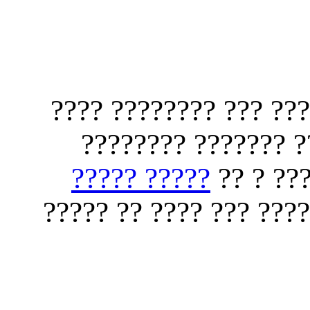
?????? ?? ??? ??? ??
????? ??????? ????
????? ?????
?????? 
??? ??? ???? ?? ???? ?