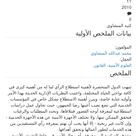
11
2010
0
كتبه
المنشاوي
بيانات الملخص الأولية
المؤلفون:
محمد عبدالله المنشاوي
الحقل:
العلوم الأمنية، القانون
الملخص
تنبهت الدول المتحضرة لأهمية استطلاع الرأي لما له من أهمية كبرى في
كافة نواحي الحياة المختلفة، واعتنت النظريات الإدارية الحديثة بهذا الأمر
وأولته عناية خاصة، ويبرز أهمية الاستطلاع بشكل خاص في المؤسسات
الخدمية التي تضع نصب أعينها رضا الجمهور، حيث تحاول عمل دراسات
استطلاعية لمعرفة أوجه القصور فتتلافاها، وتحدد المتطلبات والرغبات
فتحقق الممكن منها، ولا تختلف الأجهزة الأمنية عن هذه الأجهزة الخدمية -
وإن كانت غير ربحية - إلا أنها يجب أن تهتم بمعرفة رأي المستفيدين من
هذه الخدمات لتطور أعمالها وتحقق أهدافها.
وتهدف الدراسة إلى معرفة رأي رجال الأمن في نقاط التفتيش الأمنية.