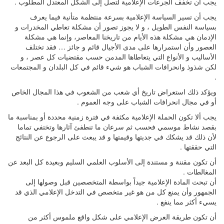
يجب أن تخفف الجرعات الإعلامية لتصل إلى الشكل المعتدل المطلوب .
يجب أن تسير السياسة الإعلامية بسرعة منتظمة متأنية فيما يعرف
بسياسة النفس الطويل ، و لا يجوز تصور أن مشكلة تعاطي المخدرات و
الإدمان هي مشكلة هذه الأيام من تاريخنا المعاصر، وإنما هي مشكلة
العصور وأن استمرارها على مدى الأجيال قائم و جائز … فقد تختلف
الأساليب و الأنواع التي يتعاطاها المدمن حسب مقتضيات كل عصر ، و
لكن شذوذ وانحرافات الشباب هو شيء قائم في كل البلدان و المجتمعات
.
ويؤكد ذلك استعراض تاريخ أي شعب من الشعوب في هذا المجال الخاص
أو في مجال انحرافات الشباب على وجه العموم .
يجب ألا تكون الحملة الإعلامية مكثفة في فترة زمنية محددة أو بمناسبة ما
بقصد نشاط موسمي فحسب ثم سرعان ما تنطفئ آثارها وتختفي تماما
لأن ذلك قد يشكك في جديتها وقيمتها و قد يبعث على الرجوع عن النتائج
التي حققتها .
أن تكون مقننة و مستندة إلى الأسلوب العلمي السليم وبعيدة كل البعد عن
المغالطات .
أن تبحث المادة الإعلامية جيداً بواسطة المتخصصين قبل وصولها إلى
الجمهور وأن يمنع كل من هو غير متخصص في التدخل الإعلامي الذي قد
يسيء أكثر مما ينفع .
أن تكون طريقة العرض الإعلامي على شكل واقع ملموس أكثر من