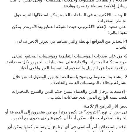
رسائل إعلامية بسيطة وقصيرة وهادفة .
-اللوحات الالكترونية في الساحات العامة يمكن استغلالها للتنبيه حول
مخاطر المخدرات
-على صعيد الإعلام الالكتروني حيث الشبكة العنكبوتية(الانترنت) يمكن
تنفيذ التالي:-
1-التحذير من المواقع الهابطة والتي تساهم في تعزيز الانحراف لدى
الشباب
2- من على صفحات المؤسسات التعليمية ومؤسسات المجتمع المدني
طرح مشكلة المخدرات والإجابة على استفسارات الجمهور بكل مصداقية
وواقعية بعيدا عن التهويل والتضخيم او التبسيط الغير واقعي أحيانا
3- إنشاء بنك معلوماتي يصبح باستطاعة الجمهور الوصول له من خلال
مشاركة وتحالف المؤسسات العامة والخاصة .
- الاستعانة برجال الدين والعلماء لتبيين حكم الدين والشرع بالمخدرات
بقصد تنمية الوازع الديني لدى قطاعات الشباب .
بعض آثار البرامج الإعلامية
في حين أن نهج \"الترويع\" قد يكون مؤثرا مع من يفتقرون إلى المعرفة أو
الخبرة بالمخدرات ، فإنه يمكن أيضاً أن يكون غير ذي جدوى مع آخرين.
الدقة والمصداقية أمر أساسي في أي برنامج أن رسالة بأكملها يمكن أن