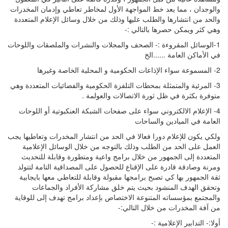
والوجدان ، مما يعد خط المواجهة الأول لمخاطر تعاطي وإدمان المخدرات
والحد من انتشارها والطلب عليها وذلك من خلال وسائل الإعلام المتعددة
وهي كثر ويمكن حصرها بالتالي :-
1-الوسائل المقروءة :- الصحف والمجلات والنشرات والملصقات واللوحات
في الأماكن العامة ......الخ
2- المسموعة سواء الإذاعات الحكومية و المحلية الخاصة وغيرها
3- المرئية والمتمثلة بمحطات التلفزة الحكومية والفضائيات المتعددة وهي
متوفرة بكثرة في ظل ثورة الاتصالات والعولمة .
4- الإعلام الالكتروني سواء على صفحات الشبكة العنكبوتية أو اللوحات
العامة في الميادين والساحات
ولكي يكون للإعلام دورا فعالا في الحد من انتشار المخدرات وتعاطيها يجب
العمل على الحد من الطلب وذلك بالتوجه من خلال الوسائل الإعلامية
المتعددة إلى الجمهور من خلال برامج واعية ومتطورة وقابلة للتحديث
ومرنة وصادقة قادرة على الإقناع للحصول على المصداقية التامة لتتولد
ثقة الجمهور بها كي تصبح برامجها مقبولة وقابلة للتعاطي معها بايجابية
وتحقق الهدف المنشود بحيث يتم خلق مشاركة الأفراد والجماعات
والمجتمع بمؤسساته المتنوعة الاختصاص بإعداد برامج تهدف إلى للوقاية
من آفة المخدرات من خلال التالي:-
أولا:- التدابير الإعلامية :-