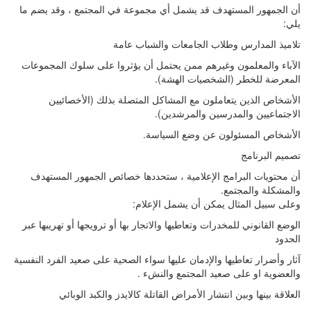
أن الجمهور المستهدف قد يشمل أي مجموعة في المجتمع ، وقد يضم ما
يلي:
تلاميذ المدارس وطلاب الجامعات والشباب عامة
الآباء والمعلمون وغيرهم ممن يحتمل أن يؤثروا على سلوك المجموعات
المعرضة للخطر (الشخصيات الهشة).
الأشخاص الذين يتعاملون مع المشاكل المتصلة بذلك (الأخصائيين
الاجتماعيين والمدرسين والمرشدين).
الأشخاص المسئولون عن وضع السياسة.
تصميم البرنامج
أن محتويات البرامج الإعلامية ، ستحددها خصائص الجمهور المستهدف
والمشكلة والمجتمع.
وعلى سبيل المثال يمكن أن يشمل الإعلام:
الوضع القانوني للمخدرات وتعاطيها والاتجار بها أو ترويجها أو تهريبها عبر
الحدود
آثار وأضرار تعاطيها والإدمان عليها سواء الصحية على صعيد الفرد النفسية
والعضوية او على صعيد المجتمع والنشء .
العلاقة بينها وبين انتشار الأمراض القاتلة كالايدز والكبد الوبائي