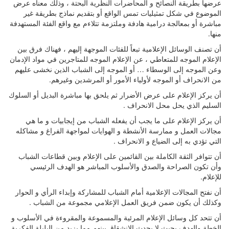
عرضها بطريقة النصائح و المحاضرات النظرية البحتة ، وذلك معناه عرض
الموضوع في شكل تمثيليات تمس الواقع أو بتقديم نماذج بطريقة غير
مباشرة أو بمعالجة درامية هادفة وملتزمة تتلاءم مع واقع الفئة المستهدفة
منها.
أن تصنف الوسائل الإعلامية تبعاً للفئات الموجهة إليهم ، فهناك فرق بين
الإعلام الموجه للمتعاطي ، عن الإعلام الموجه للمتاجرين في مواد الإدمان
وعن الموجه إلى الوسطاء … أو الموجه إلى الشباب الذين نخشى عليهم
من الانحراف أو الموجه لأولياء الأمور أو المرشدين وغيرهم.
أن يركز الإعلام على عرض الأضرار ثم يلحق بها مباشرة البديل أو السلوك
السليم الذي يحل محل الانحراف .
أن يركز الإعلام على ما يجب أن يفعله الشباب من إيجابيات و ما هي
مجالات العمل و ممارسة الأنشطة و الهوايات لمواجهة الفراغ و مشاكله
التي تؤدي به إلى الضياع و الانحراف .
أن تتوافر الثقة الكاملة بين القائمين على الإعلام وبين قطاعات الشباب
وأن تكون الصراحة والصدق والأسلوب المباشر هو الهدف الرئيسي
للإعلام.
أن نفتح المجالات الإعلامية أمام الشباب للمشاركة وإبداء الرأي و الحوار
وكذلك أن يكون ضمن فريق العمل الإعلامي مجموعة من الشباب .
أن تتحد كل وسائل الإعلام المرئية والمسموعة والمقروءة في الأسلوب و
الخطة والهدف بحيث لا يحدث الانشقاق بينهم مما يزيد من البلبلة الفكرية