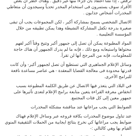
ترفض ، إذا نشأ اعتقاد بأن جزءا منها غير دقيق . وهناك خطر أن بعض
الأفراد سوف يستمرون فى استخدام المخدر تحدياً وسيجدون أن متعاطي
المخدرات أشخاص جذابون .
الاتصال الشخصي يسمح بمشاركة أكبر ، لكن المجموعات يجب أن تبقى
صغيرة بدرجة تكفل المشاركة النشيطة وهذا يمكن تطبيقه من خلال
المؤسسة التعليمية .
المواد المطبوعة يمكن أن تصل إلى جمهور أكبر وتتيح وقتاً أكبر لفهم
محتواها واستيعابه ومع ذلك ، فإنه ما لم يدرك الجمهور أن هناك حاجة
للمعلومات، فإنه من المرجح أنها لن تقرأ.
وسائل الإعلام الجماهيري التي تستطيع أن تصل لجمهور أكبر- وأن كانت
قدرتها محدودة فى معالجة القضايا المعقدة - هي عناصر مساعدة نافعة
للبرامج الأخرى.
في البلاد التي يتعذر فيها الاتصال عن طريق الكلمة المطبوعة بسبب
انخفاض معرفة القراءة يتعين متابعة برامج الإعلام لتعدى تأثيرها على
جمهور معين إلى كل فئات المجتمع.
الضوابط التي يجب مراعاتها عند مناقشة مشكلة المخدرات
عند تناول موضوع المخدرات بكافة فروعه عبر وساءل الإعلام فهناك
ضوابط يجب مراعاتها كي نخرج بنتائج ايجابية من الحملات التثقيفية المنوي
القيام بها وهي كالتالي :-