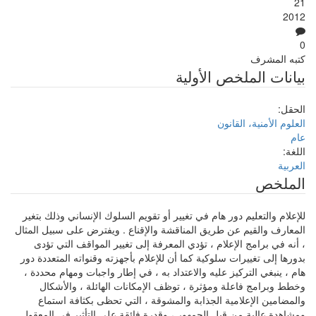
21
2012
0
كتبه
المشرف
بيانات الملخص الأولية
الحقل:
العلوم الأمنية، القانون
عام
اللغة:
العربية
الملخص
للإعلام والتعليم دور هام في تغيير أو تقويم السلوك الإنساني وذلك بتغير
المعارف والقيم عن طريق المناقشة والإقناع . ويفترض على سبيل المثال
، أنه في برامج الإعلام ، تؤدي المعرفة إلى تغيير المواقف التي تؤدى
بدورها إلى تغييرات سلوكية كما أن للإعلام بأجهزته وقنواته المتعددة دور
هام ، ينبغي التركيز عليه والاعتداد به ، في إطار واجبات ومهام محددة ،
وخطط وبرامج فاعلة ومؤثرة ، توظف الإمكانات الهائلة ، والأشكال
والمضامين الإعلامية الجذابة والمشوقة ، التي تحظى بكثافة استماع
ومشاهدة عالية من قبل الجمهور ، وقدرة فائقة على التأثير في المعقول