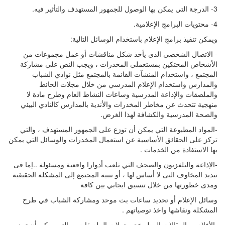
3- الدرجة التي يمكن بها الوصول للجمهور المستهدف والتأثير فيه.
4- محتويات البرامج الإعلامية.
ويمكن تنفيذ برامج الإعلام باستخدام الوسائل التالية:
- الاتصال الشخصي الذي يأخذ شكل مناقشات أو عمل مجموعات من
الأشخاص المحتكين بمستعملي المخدرات ، ويجب النص على مشاركة
المجتمع ، واستخدام المنشآت القائمة بالمجتمع مثل نوادي الشباب
والمدارس واستخدام الإعلام المدرسي من خلال مجلات الحائط
والملصقات والإذاعة المدرسية وساعات النشاط العام وطرح مادة لا
منهجية تتحدث عن مخاطر المخدرات والأندية بالمدارس كالنادي البيئي
والصحة المدرسية والكشافة لهذا الغرض.
-المواد المطبوعة التي يمكن أن توزع على الجمهور المستهدف ، والتي
تركز على الحقائق الأساسية عن استعمال المخدرات والوسائل التي يمكن
بها الاستفادة من الخدمات .
-الإذاعة والتلفزيون والصحف التي تلعب أدوارا واقعية ومسئولة ..إما فى
تبديد المخاوف التى لا أساس لها ، أو تنبيه المجتمع إلى المشكلة الحقيقية
ومدى خطورتها من خلال تنسيق ايجابي بين كافة
وسائل الإعلام أو تحديد ساعات بث موحد ومشاركة الشباب في طرح
المشكلة ونقاشها واخذ توصياتهم .
-الأفلام ، والمقالات المطبوعة وحملات الملصقات ، والتي يمكن أن تبث