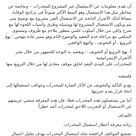
أن تقدم معلومات عن الاستعمال غير المشروع للمخدرات – وبخاصة عن
مخاطر مثل هذا الاستعمال وهو النمط الأكثر شيوعاً فى برنامج الوقاية.
مضافا لذلك الأضرار الناتجة عن الاستعمال الغير مشروع مع توضيح متى
يتم ويكون الاستعمال المشروع لها ووسيلة وطرق وأسباب اللجوء لها مع
شرح وافي من خلال أسلوب علمي متطور يتلاءم مع ظروف ومستوى
المتلقي مع مراعاة عدم التعقيد والوضوح التام وهو يتميز عادة بتهجين : نهج
الترويع ، أو التخويف ، والنهج الواقعي
أ- نهج الترويع أو التخويف :- ويقصد به التوجه للجمهور من خلال نشر
ألأضرار الإستراتيجية
للمخدرات على المدى البعيد لخلق موقف معادي لها من خلال الترويع منها
.
فلسفته
يؤدي التأكيد والتخويف عن الآثار الضارة للمخدرات وعواقب استعمالها إلى
اتخاذ قرار بعدم تجربتها.
أما من يستعملون هذه المخدرات فعلا، فإن هذه المعرفة ستثني عزيمتهم
عن الاستعمال أو التجريب اللاحق لمخدرات أشد خطراً.
الأهداف
زيادة معرفة أخطار استعمال المخدرات.
تشجيع المواقف الرافضة تجاه استعمال المخدرات بهدف تقليل احتمال